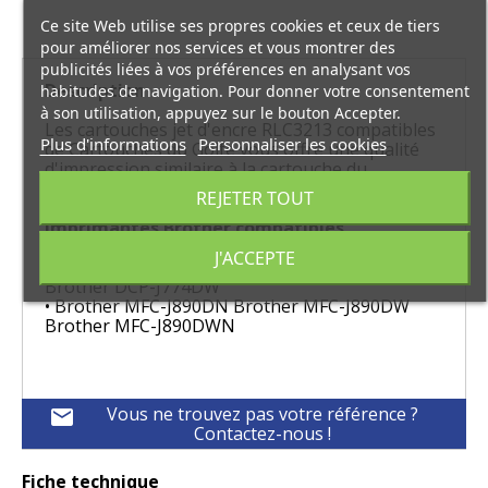
Ce site Web utilise ses propres cookies et ceux de tiers
pour améliorer nos services et vous montrer des
publicités liées à vos préférences en analysant vos
Description
habitudes de navigation. Pour donner votre consentement
à son utilisation, appuyez sur le bouton Accepter.
Les cartouches jet d'encre RLC3213 compatibles
Plus d'informations
Personnaliser les cookies
de Cartouches du Golfe vous offre une qualité
d'impression similaire à la cartouche du
constructeur Brother.
REJETER TOUT
Imprimantes Brother compatibles
J'ACCEPTE
• Brother DCP-J572DW Brother DCP-J772DW
Brother DCP-J774DW
• Brother MFC-J890DN Brother MFC-J890DW
Brother MFC-J890DWN
Vous ne trouvez pas votre référence ?
mail
Contactez-nous !
Fiche technique