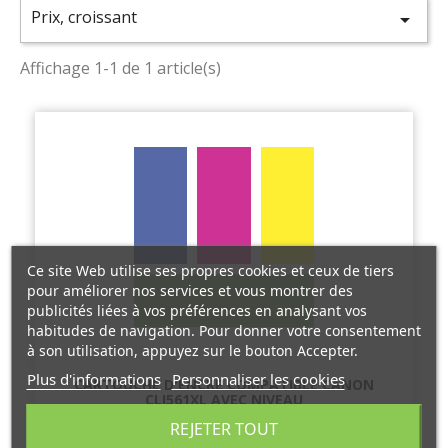
Prix, croissant

Affichage 1-1 de 1 article(s)
Ce site Web utilise ses propres cookies et ceux de tiers
pour améliorer nos services et vous montrer des
publicités liées à vos préférences en analysant vos
habitudes de navigation. Pour donner votre consentement
à son utilisation, appuyez sur le bouton Accepter.
Plus d'informations
Personnaliser les cookies
CARTOUCHE D'ENCRE COMPATIBLE CANON
CLI561XL AVEC NIVEAU
23,95 €
TTC
REJETER TOUT