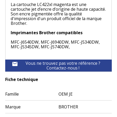
La cartouche LC422xl magenta est une
cartouche jet d’encre d’origine de haute capacité.
Son encre pigmentée offre la qualité
d'impression d'un produit officiel de la marque
Brother.
Imprimantes Brother compatibles
MFC-J6540DW, MFC-J6940DW, MFC-J5340DW,
MFC-J5345DW, MFC-J5740DW,
Vous ne trouvez pas votre référence ?
mail
Contactez-nous !
Fiche technique
Famille
OEM JE
Marque
BROTHER