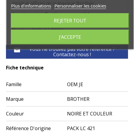
produit officiel de la marque Brother.
Plus d'informations
Personnaliser les cookies
Imprimantes Brother compatibles
REJETER TOUT
Brother DCP-J1050DW- Brother MFC-J1010DW
Brother DCP-J1140DW
J'ACCEPTE
Vous ne trouvez pas votre référence ?
mail
Contactez-nous !
Fiche technique
Famille
OEM JE
Marque
BROTHER
Couleur
NOIRE ET COULEUR
Référence D'origine
PACK LC 421