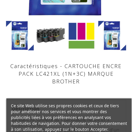
Caractéristiques - CARTOUCHE ENCRE
PACK LC421XL (1N+3C) MARQUE
BROTHER
Ce site Web utilise ses propres cookies et ceux de tiers
Description
pour améliorer nos services et vous montrer des
publicités liées à vos préférences en analysant vos
Le pack XL comprend 1 cartouche Noire et 3
habitudes de navigation. Pour donner votre consentement
couleurs C/M/Y.
à son utilisation, appuyez sur le bouton Accepter.
Leurs encres offrent la qualité d'impression d'un