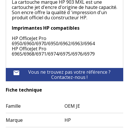
La cartouche marque HP 903 MXL est une
cartouche jet d'encre d'origine de haute capacité.
Son encre offre la qualité d 'impression d'un
produit officiel du constructeur HP.
Imprimantes HP compatibles
HP OfficeJet Pro
6950/6960/6970/6950/6962/6963/6964
HP OfficeJet Pro
6965/6968/6971/6974/6975/6976/6979
Vous ne trouvez pas votre référence ?
mail
Contactez-nous !
Fiche technique
Famille
OEM JE
Marque
HP