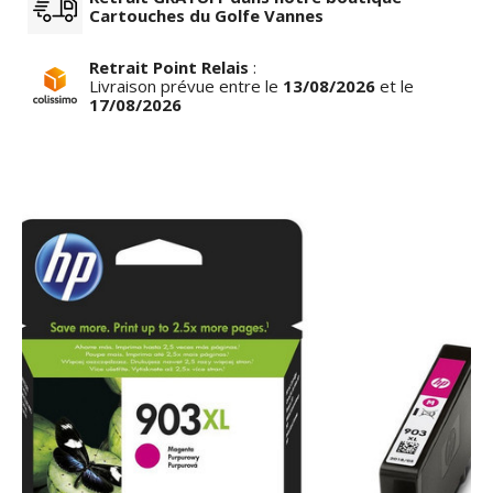
Cartouches du Golfe Vannes
Retrait Point Relais
:
Livraison prévue entre le
13/08/2026
et le
17/08/2026
row_left
keyboar