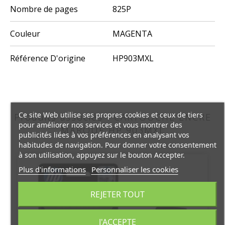
Nombre de pages
825P
Couleur
MAGENTA
Référence D'origine
HP903MXL
Ce site Web utilise ses propres cookies et ceux de tiers
Produits associés - CARTOUCHE ENCRE
pour améliorer nos services et vous montrer des
MARQUE HP 903MXL
publicités liées à vos préférences en analysant vos
habitudes de navigation. Pour donner votre consentement
à son utilisation, appuyez sur le bouton Accepter.
Plus d'informations
Personnaliser les cookies
REJETER TOUT
J'ACCEPTE