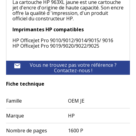
La cartouche HP 963XL jaune est une cartouche
jet d'encre d'origine de haute capacité. Son encre
offre la qualité d 'impression, d'un produit
officiel du constructeur HP.
Imprimantes HP compatibles
HP OfficeJet Pro 9010/9012/9014/9015/ 9016
HP OfficeJet Pro 9019/9020/9022/9025
Vous ne trouvez pas votre référence ?
mail
Contactez-nous !
Fiche technique
Famille
OEM JE
Marque
HP
Nombre de pages
1600 P