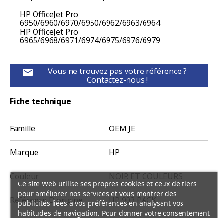
HP OfficeJet Pro
6950/6960/6970/6950/6962/6963/6964
HP OfficeJet Pro
6965/6968/6971/6974/6975/6976/6979
Vous ne trouvez pas votre référence ?
mail
Contactez-nous !
Fiche technique
Famille
OEM JE
Marque
HP
Couleur
NOIR ET COULEURS
Ce site Web utilise ses propres cookies et ceux de tiers
pour améliorer nos services et vous montrer des
Référence D'origine
HP 903 PACK
publicités liées à vos préférences en analysant vos
habitudes de navigation. Pour donner votre consentement