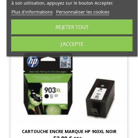
à son utilisation, appuyez sur le bouton Accepter.
Plus d'informations
Personnaliser les cookies
Produits associés - PACK CARTOUCHE
REJETER TOUT
ENCRE MARQUE HP 903 BK/C/M/Y
J'ACCEPTE
CARTOUCHE ENCRE MARQUE HP 903XL NOIR