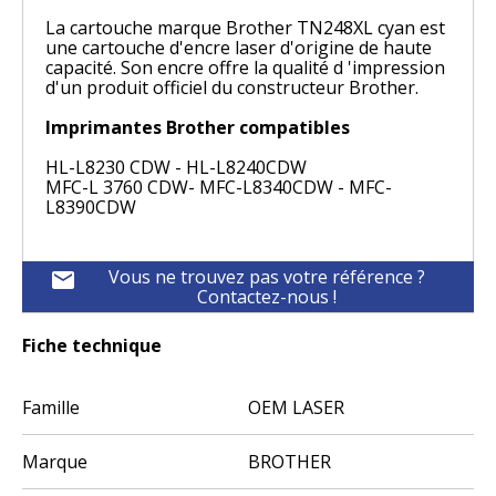
La cartouche marque Brother TN248XL cyan est
une cartouche d'encre laser d'origine de haute
capacité. Son encre offre la qualité d 'impression
d'un produit officiel du constructeur Brother.
Imprimantes Brother compatibles
HL-L8230 CDW - HL-L8240CDW
MFC-L 3760 CDW- MFC-L8340CDW - MFC-
L8390CDW
Vous ne trouvez pas votre référence ?
mail
Contactez-nous !
Fiche technique
Famille
OEM LASER
Marque
BROTHER