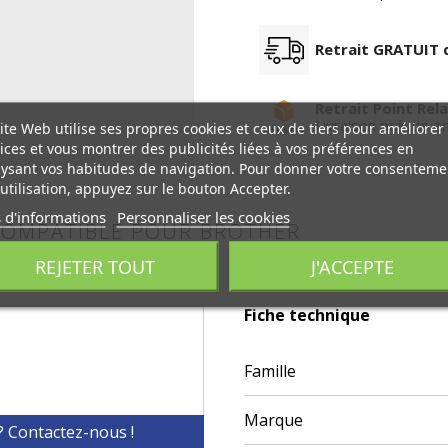
Retrait GRATUIT 
Retrait Point Rela
Livraison prévue e
ite Web utilise ses propres cookies et ceux de tiers pour améliorer
ices et vous montrer des publicités liées à vos préférences en
ysant vos habitudes de navigation. Pour donner votre consenteme
utilisation, appuyez sur le bouton Accepter.
 d'informations
Personnaliser les cookies
L COMPATIBLE POUR BROTHER
REJETER TOUT
J'ACCEPTE
Fiche technique
Famille
Marque
? Contactez-nous !