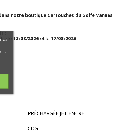
dans notre boutique Cartouches du Golfe Vannes
is
:
ntre le
13/08/2026
et le
17/08/2026
 nos
nt à
PRÉCHARGÉE JET ENCRE
CDG