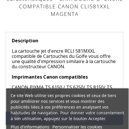
COMPATIBLE CANON CLI581XXL
MAGENTA
Description
La cartouche jet d'encre RCLI 581MXXL
compatible de Cartouches du Golfe vous offre
une qualité d'impression similaire à la cartouche
du constructeur CANON.
Imprimantes Canon compatibles
CANON PIXMA TS 6150 / TS 6250/ TS 8150/ TS
8250/ TS 8350/TS 9155
Ce site Web utilise ses propres cookies et ceux de tiers
CANON PIXMA TR 7550/TR 8550
pour améliorer nos services et vous montrer des
publicités liées à vos préférences en analysant vos
habitudes de navigation. Pour donner votre consentement
Vous ne trouvez pas votre référence ?
mail
à son utilisation, appuyez sur le bouton Accepter.
Contactez-nous !
Plus d'informations
Personnaliser les cookies