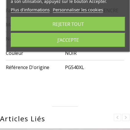
à son utilisation, appuyez sur le bouton Accepter.
Plus d'informations
Personnaliser les cookies
Famille
PRÉCHARGÉE JET ENCRE
REJETER TOUT
Marque
CARTOUCHES DU GOLFE
Nombre de pages
20 ML
J'ACCEPTE
Couleur
NOIR
Référence D'origine
PG540XL
Articles Liés