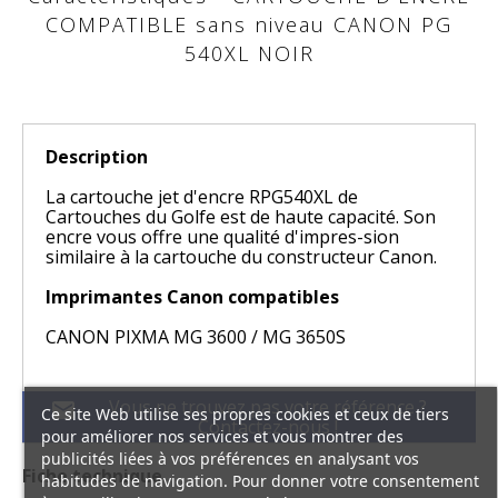
COMPATIBLE sans niveau CANON PG
540XL NOIR
Description
La cartouche jet d'encre RPG540XL de
Cartouches du Golfe est de haute capacité. Son
encre vous offre une qualité d'impres-sion
similaire à la cartouche du constructeur Canon.
Imprimantes Canon compatibles
CANON PIXMA MG 3600 / MG 3650S
Vous ne trouvez pas votre référence ?
mail
Ce site Web utilise ses propres cookies et ceux de tiers
Contactez-nous !
pour améliorer nos services et vous montrer des
publicités liées à vos préférences en analysant vos
Fiche technique
habitudes de navigation. Pour donner votre consentement