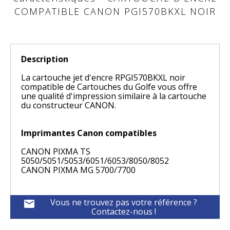
COMPATIBLE CANON PGI570BKXL NOIR
Description
La cartouche jet d'encre RPGI570BKXL noir
compatible de Cartouches du Golfe vous offre
une qualité d'impression similaire à la cartouche
du constructeur CANON.
Imprimantes Canon compatibles
CANON PIXMA TS
5050/5051/5053/6051/6053/8050/8052
CANON PIXMA MG 5700/7700
Vous ne trouvez pas votre référence ?
mail
Contactez-nous !