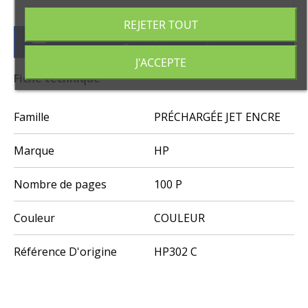
REJETER TOUT
Vous ne trouvez pas votre référence ?
mail
Contactez-nous !
J'ACCEPTE
Fiche technique
Famille
PRÉCHARGÉE JET ENCRE
Marque
HP
Nombre de pages
100 P
Couleur
COULEUR
Référence D'origine
HP302 C