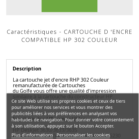
Caractéristiques - CARTOUCHE D 'ENCRE
COMPATIBLE HP 302 COULEUR
Description
La cartouche jet d'encre RHP 302 Couleur
remanufacturée de Cartouches
du Golfe vous offre une qualité d'impression
similaire à la cartouche du constructeur HP.
Ce site Web utilise ses propres cookies et ceux de tiers
pour améliorer nos services et vous montrer des
publicités liées à vos préférences en analysant vos
Imprimantes HP compatibles
habitudes de navigation. Pour donner votre consentement
à son utilisation, appuyez sur le bouton Accepter.
HP DeskJet 3630/3633/3635
Plus d'informations
Personnaliser les cookies
HP OfficeJet 4651/4655/HP OfficeJet 5200/5230