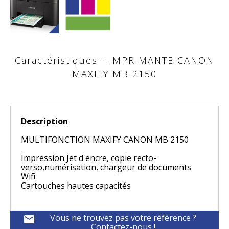
Caractéristiques - IMPRIMANTE CANON
MAXIFY MB 2150
Description
MULTIFONCTION MAXIFY CANON MB 2150
Impression Jet d'encre, copie recto-
verso,numérisation, chargeur de documents
Wifi
Cartouches hautes capacités
Vous ne trouvez pas votre référence ?
mail
Contactez-nous !