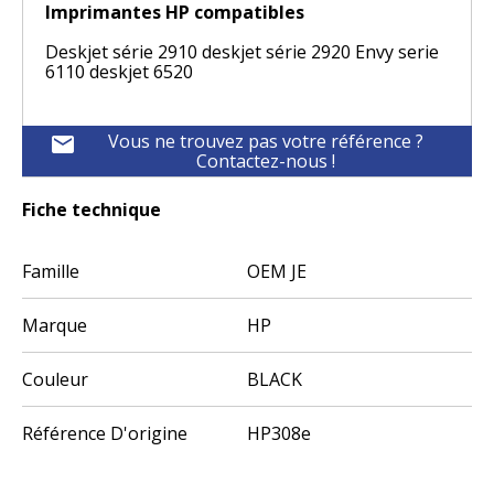
Imprimantes HP compatibles
Deskjet série 2910 deskjet série 2920 Envy serie
6110 deskjet 6520
Vous ne trouvez pas votre référence ?
mail
Contactez-nous !
Fiche technique
Famille
OEM JE
Marque
HP
Couleur
BLACK
Référence D'origine
HP308e