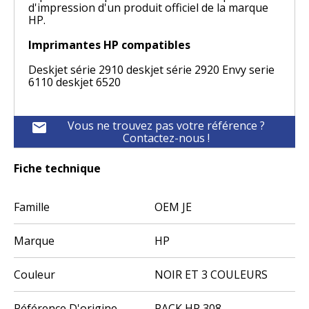
d'impression d'un produit officiel de la marque
HP.
Imprimantes HP compatibles
Deskjet série 2910 deskjet série 2920 Envy serie
6110 deskjet 6520
Vous ne trouvez pas votre référence ?
mail
Contactez-nous !
Fiche technique
Famille
OEM JE
Marque
HP
Couleur
NOIR ET 3 COULEURS
Référence D'origine
PACK HP 308