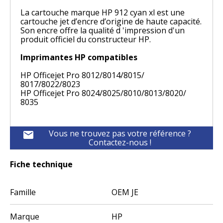
La cartouche marque HP 912 cyan xl est une
cartouche jet d’encre d’origine de haute capacité.
Son encre offre la qualité d 'impression d'un
produit officiel du constructeur HP.
Imprimantes HP compatibles
HP Officejet Pro 8012/8014/8015/
8017/8022/8023
HP Officejet Pro 8024/8025/8010/8013/8020/
8035
Vous ne trouvez pas votre référence ?
mail
Contactez-nous !
Fiche technique
Famille
OEM JE
Marque
HP