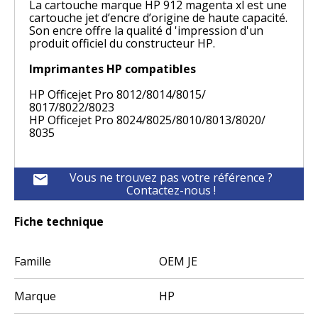
La cartouche marque HP 912 magenta xl est une
cartouche jet d’encre d’origine de haute capacité.
Son encre offre la qualité d 'impression d'un
produit officiel du constructeur HP.
Imprimantes HP compatibles
HP Officejet Pro 8012/8014/8015/
8017/8022/8023
HP Officejet Pro 8024/8025/8010/8013/8020/
8035
Vous ne trouvez pas votre référence ?
mail
Contactez-nous !
Fiche technique
Famille
OEM JE
Marque
HP