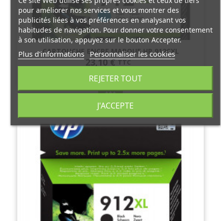
Ce site Web utilise ses propres cookies et ceux de tiers
pour améliorer nos services et vous montrer des
publicités liées à vos préférences en analysant vos
habitudes de navigation. Pour donner votre consentement
à son utilisation, appuyez sur le bouton Accepter.
CARTOUCHE ENCRE MARQUE HP 912CXL
Plus d'informations
Personnaliser les cookies
23,10 €
TTC
REJETER TOUT
J'ACCEPTE