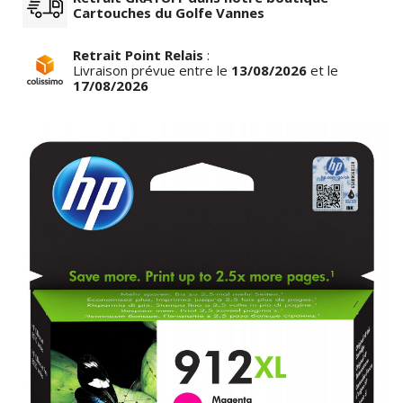
Cartouches du Golfe Vannes
Retrait Point Relais
:
Livraison prévue entre le
13/08/2026
et le
17/08/2026
row_left
keyboar