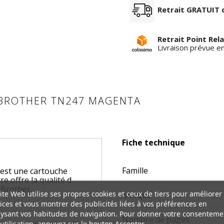
Retrait GRATUIT 
Retrait Point Rela
Livraison prévue e
E BROTHER TN247 MAGENTA
Fiche technique
Famille
st une cartouche
e offre la qualité d
 Brother.
ite Web utilise ses propres cookies et ceux de tiers pour améliorer
Marque
ices et vous montrer des publicités liées à vos préférences en
ysant vos habitudes de navigation. Pour donner votre consenteme
Nombre de pages
utilisation, appuyez sur le bouton Accepter.