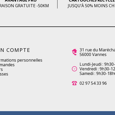
AVANTAGE PRO
CARTOUCHES RECYCLÉ
RAISON GRATUITE -50KM
JUSQU’À 50% MOINS C
N COMPTE
31 rue du Marécha
56000 Vannes
rmations personnelles
Lundi-Jeudi : 9h30
mandes
Vendredi : 9h30-1
rs
Samedi : 9h30-18h
sses
02 97 54 33 96