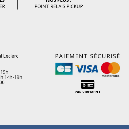
ES
NOS PLUS :
HER
POINT RELAIS PICKUP
PAIEMENT SÉCURISÉ
l Leclerc
-19h
2h 14h-19h
00
PAR VIREMENT