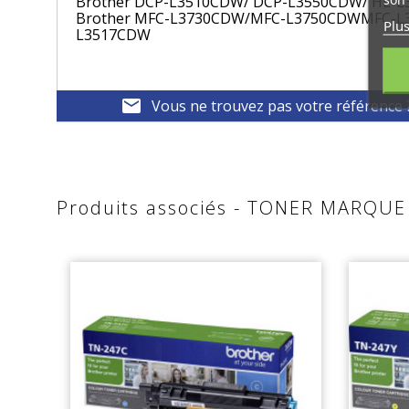
Brother DCP-L3510CDW/ DCP-L3550CDW/ HL-
Brother MFC-L3730CDW/MFC-L3750CDWMFC-L
Plus
L3517CDW
mail
Vous ne trouvez pas votre référence 
Produits associés - TONER MARQ