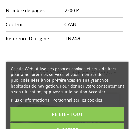
Nombre de pages
2300 P
Couleur
CYAN
Référence D'origine
TN247C
Ce site Web utilise ses propres cookies et ceux de tiers
Produits associés - TONER MARQUE
pour améliorer nos services et vous montrer des
BROTHER TN247 CYAN
publicités liées à vos préférences en analysant vos
habitudes de navigation. Pour donner votre consentement
à son utilisation, appuyez sur le bouton Accepter.
Plus d'informations
Personnaliser les cookies
REJETER TOUT