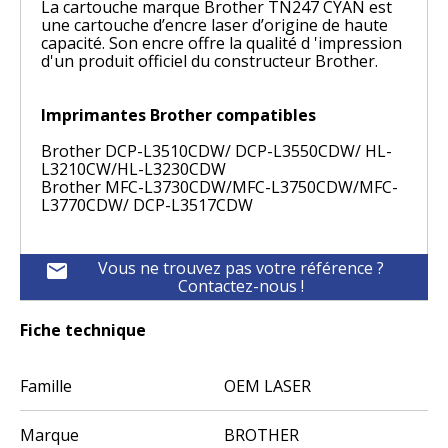
La cartouche marque Brother TN247 CYAN est
une cartouche d’encre laser d’origine de haute
capacité. Son encre offre la qualité d 'impression
d'un produit officiel du constructeur Brother.
Imprimantes Brother compatibles
Brother DCP-L3510CDW/ DCP-L3550CDW/ HL-
L3210CW/HL-L3230CDW
Brother MFC-L3730CDW/MFC-L3750CDW/MFC-
L3770CDW/ DCP-L3517CDW
Vous ne trouvez pas votre référence ?
mail
Contactez-nous !
Fiche technique
Famille
OEM LASER
Marque
BROTHER