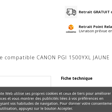
Retrait GRATUIT 
Retrait Point Rela
Livraison prévue e
cre compatible CANON PGI 1500YXL JAUNE
Fiche technique
Famille
mpatible de Cartouches
ite Web utilise ses propres cookies et ceux de tiers pour améliorer
laire à la cartouche du
ices et vous montrer des publicités liées à vos préférences en
ysant vos habitudes de navigation. Pour donner votre consenteme
Marque
utilisation, appuyez sur le bouton Accepter.