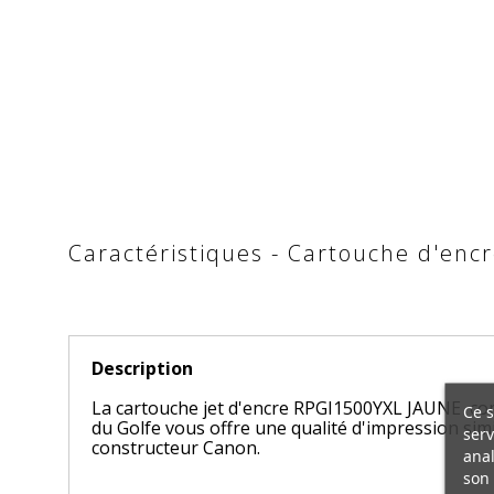
Caractéristiques - Cartouche d'en
Description
La cartouche jet d'encre RPGI1500YXL JAUNE co
Ce s
du Golfe vous offre une qualité d'impression simi
serv
constructeur Canon.
anal
son 