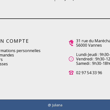
N COMPTE
31 rue du Marécha
56000 Vannes
rmations personnelles
Lundi-Jeudi : 9h30
mandes
Vendredi : 9h30-1
rs
Samedi : 9h30-18h
sses
02 97 54 33 96
@ Juliana