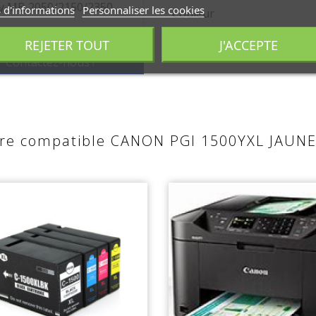
y MB 2050/2150/2350
 d'informations
Personnaliser les cookies
Couleur
REJETER TOUT
J'ACCEPTE
Référence D'origine
? Contactez-nous !
ncre compatible CANON PGI 1500YXL JAUN